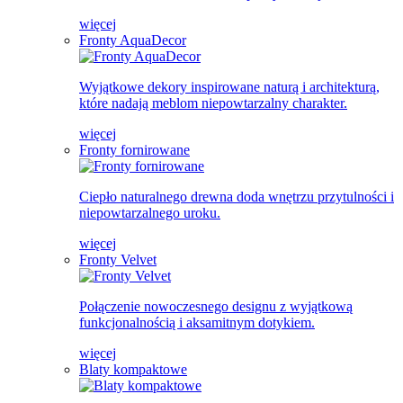
więcej
Fronty AquaDecor
Wyjątkowe dekory inspirowane naturą i architekturą,
które nadają meblom niepowtarzalny charakter.
więcej
Fronty fornirowane
Ciepło naturalnego drewna doda wnętrzu przytulności i
niepowtarzalnego uroku.
więcej
Fronty Velvet
Połączenie nowoczesnego designu z wyjątkową
funkcjonalnością i aksamitnym dotykiem.
więcej
Blaty kompaktowe