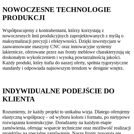
NOWOCZESNE TECHNOLOGIE
PRODUKCJI
Współpracujemy z kontrahentami, którzy korzystają z
nowoczesnych linii produkcyjnych zaprojektowanych z myślą o
maksymalizacji precyzji i efektywności. Dzięki inwestycjam w
zaawansowane maszyny CNC oraz innowacyjne systemy
lakiernicze, oferowane przez nas fronty meblowe charakteryzują się
doskonałym wykończeniem i wysoką powtarzalnością jakości.
Każdy produkt, który trafia do naszej oferty, spełnia rygorystyczne
standardy i odpowiada najnowszym trendom w designie wnętrz.
INDYWIDUALNE PODEJŚCIE DO
KLIENTA
Rozumiemy, że każdy projekt to unikalna wizja. Dlatego oferujemy
elastyczną współpracę – od wyboru koloru i formatu, po nietypowe
rozwiązania konstrukcyjne. Doradzamy na każdym etapie
zamówienia, oferując wsparcie techniczne oraz możliwość realizacji
projektów na specjalne zamówienie. Nasze fronty powstają nie