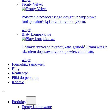
Fronty Velvet
Połączenie nowoczesnego designu z wyjątkową
funkcjonalnością i aksamitnym dotykiem.
więcej
Blaty kompaktowe
Charakterystyczna niespotykana grubość 12mm wraz z
rdzeniem dopasowanym do powierzchni blatu.
więcej
Formularz zamówień
Blog
Realizacje
Pliki do pobrania
Kontakt
Produkty
Fronty lakierowane