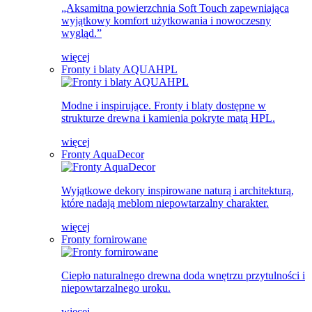
„Aksamitna powierzchnia Soft Touch zapewniająca
wyjątkowy komfort użytkowania i nowoczesny
wygląd.”
więcej
Fronty i blaty AQUAHPL
Modne i inspirujące. Fronty i blaty dostępne w
strukturze drewna i kamienia pokryte matą HPL.
więcej
Fronty AquaDecor
Wyjątkowe dekory inspirowane naturą i architekturą,
które nadają meblom niepowtarzalny charakter.
więcej
Fronty fornirowane
Ciepło naturalnego drewna doda wnętrzu przytulności i
niepowtarzalnego uroku.
więcej