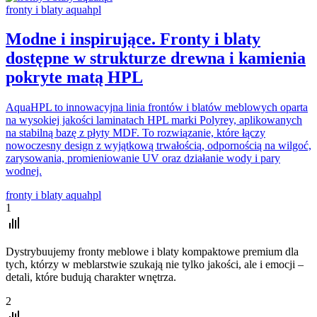
fronty i blaty aquahpl
Modne i inspirujące. Fronty i blaty
dostępne w strukturze drewna i kamienia
pokryte matą HPL
AquaHPL to innowacyjna linia frontów i blatów meblowych oparta
na wysokiej jakości laminatach HPL marki Polyrey, aplikowanych
na stabilną bazę z płyty MDF. To rozwiązanie, które łączy
nowoczesny design z wyjątkową trwałością, odpornością na wilgoć,
zarysowania, promieniowanie UV oraz działanie wody i pary
wodnej.
fronty i blaty aquahpl
1
Dystrybuujemy fronty meblowe i blaty kompaktowe premium dla
tych, którzy w meblarstwie szukają nie tylko jakości, ale i emocji –
detali, które budują charakter wnętrza.
2