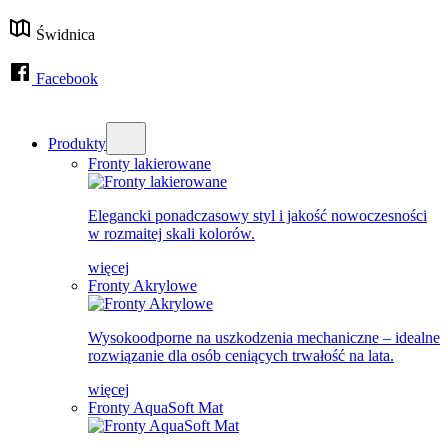
Świdnica
Facebook
Produkty
Fronty lakierowane
Elegancki ponadczasowy styl i jakość nowoczesności
w rozmaitej skali kolorów.
więcej
Fronty Akrylowe
Wysokoodporne na uszkodzenia mechaniczne – idealne
rozwiązanie dla osób ceniących trwałość na lata.
więcej
Fronty AquaSoft Mat