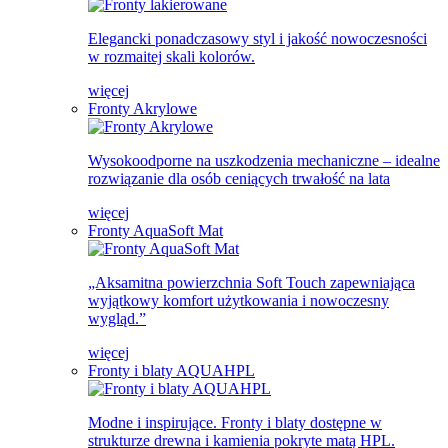
Elegancki ponadczasowy styl i jakość nowoczesności
w rozmaitej skali kolorów.
więcej
Fronty Akrylowe
Wysokoodporne na uszkodzenia mechaniczne – idealne
rozwiązanie dla osób ceniących trwałość na lata
więcej
Fronty AquaSoft Mat
„Aksamitna powierzchnia Soft Touch zapewniająca
wyjątkowy komfort użytkowania i nowoczesny
wygląd.”
więcej
Fronty i blaty AQUAHPL
Modne i inspirujące. Fronty i blaty dostępne w
strukturze drewna i kamienia pokryte matą HPL.