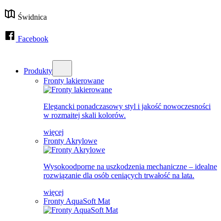
Świdnica
Facebook
Produkty
Fronty lakierowane
Elegancki ponadczasowy styl i jakość nowoczesności
w rozmaitej skali kolorów.
więcej
Fronty Akrylowe
Wysokoodporne na uszkodzenia mechaniczne – idealne
rozwiązanie dla osób ceniących trwałość na lata.
więcej
Fronty AquaSoft Mat