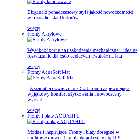
Elegancki ponadczasowy styl i jakość nowoczesności
w rozmaitej skali kolorów.
więcej
Fronty Akrylowe
Wysokoodporne na uszkodzenia mechaniczne – idealne
rozwiązanie dla osób ceniących trwałość na lata
więcej
Fronty AquaSoft Mat
„Aksamitna powierzchnia Soft Touch zapewniająca
wyjątkowy komfort użytkowania i nowoczesny
wygląd.”
więcej
Fronty i blaty AQUAHPL
Modne i inspirujące. Fronty i blaty dostępne w
strukturze drewna i kamienia pokryte matą HPL.