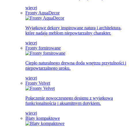
więcej
Fronty AquaDecor
Wyjątkowe dekory inspirowane naturą i architekturą,
które nadają meblom niepowtarzalny charakter.
więcej
Fronty fornirowane
Ciepło naturalnego drewna doda wnętrzu przytulności i
niepowtarzalnego uroku.
więcej
Fronty Velvet
Połączenie nowoczesnego designu z wyjątkową
funkcjonalnością i aksamitnym dotykiem.
więcej
Blaty kompaktowe