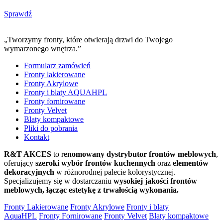
Sprawdź
„Tworzymy fronty, które otwierają drzwi do Twojego
wymarzonego wnętrza.”
Formularz zamówień
Fronty lakierowane
Fronty Akrylowe
Fronty i blaty AQUAHPL
Fronty fornirowane
Fronty Velvet
Blaty kompaktowe
Pliki do pobrania
Kontakt
R&T AKCES
to r
enomowany dystrybutor frontów meblowych
,
oferujący
szeroki wybór frontów kuchennych
oraz
elementów
dekoracyjnych
w różnorodnej palecie kolorystycznej.
Specjalizujemy się w dostarczaniu
wysokiej jakości frontów
meblowych, łącząc estetykę z trwałością wykonania.
Fronty Lakierowane
Fronty Akrylowe
Fronty i blaty
AquaHPL
Fronty Fornirowane
Fronty Velvet
Blaty kompaktowe