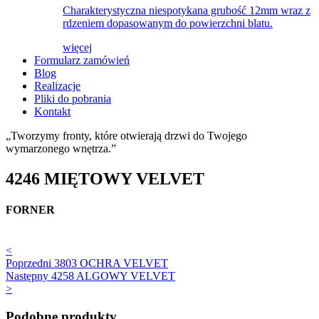
Charakterystyczna niespotykana grubość 12mm wraz z
rdzeniem dopasowanym do powierzchni blatu.
więcej
Formularz zamówień
Blog
Realizacje
Pliki do pobrania
Kontakt
„Tworzymy fronty, które otwierają drzwi do Twojego
wymarzonego wnętrza.”
4246 MIĘTOWY VELVET
FORNER
<
Poprzedni
3803 OCHRA VELVET
Następny
4258 ALGOWY VELVET
>
Podobne produkty