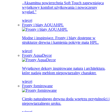
„Aksamitna powierzchnia Soft Touch zapewniająca
wyjątkowy komfort użytkowania i nowoczesny
wygląd.”
więcej
Fronty i blaty AQUAHPL
Modne i inspirujące. Fronty i blaty dostępne w
strukturze drewna i kamienia pokryte matą HPL.
więcej
Fronty AquaDecor
Wyjątkowe dekory inspirowane naturą i architekturą,
które nadają meblom niepowtarzalny charakter.
więcej
Fronty fornirowane
Ciepło naturalnego drewna doda wnętrzu przytulności i
niepowtarzalnego uroku.
więcej