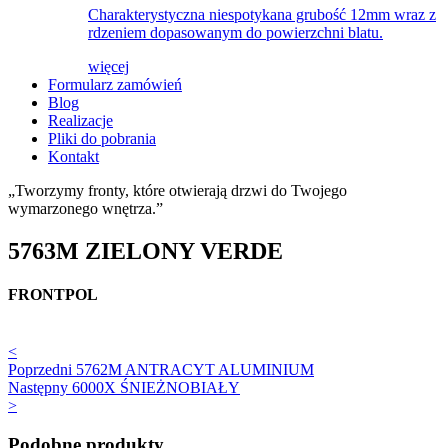
Charakterystyczna niespotykana grubość 12mm wraz z
rdzeniem dopasowanym do powierzchni blatu.
więcej
Formularz zamówień
Blog
Realizacje
Pliki do pobrania
Kontakt
„Tworzymy fronty, które otwierają drzwi do Twojego
wymarzonego wnętrza.”
5763M ZIELONY VERDE
FRONTPOL
<
Poprzedni
5762M ANTRACYT ALUMINIUM
Następny
6000X ŚNIEŻNOBIAŁY
>
Podobne produkty