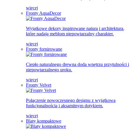
więcej
Fronty AquaDecor
Wyjątkowe dekory inspirowane naturą i architekturą,
które nadają meblom niepowtarzalny charakter.
więcej
Fronty fornirowane
Ciepło naturalnego drewna doda wnętrzu przytulności i
niepowtarzalnego uroku.
więcej
Fronty Velvet
Połączenie nowoczesnego designu z wyjątkową
funkcjonalnością i aksamitnym dotykiem.
więcej
Blaty kompaktowe