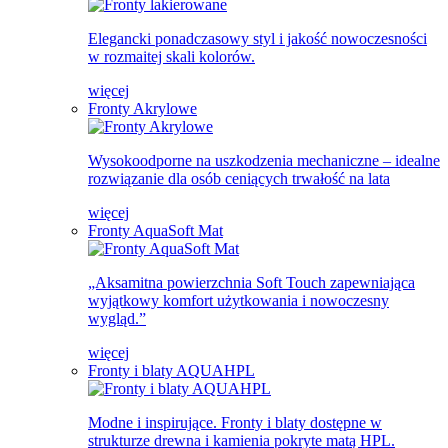
Elegancki ponadczasowy styl i jakość nowoczesności
w rozmaitej skali kolorów.
więcej
Fronty Akrylowe
Wysokoodporne na uszkodzenia mechaniczne – idealne
rozwiązanie dla osób ceniących trwałość na lata
więcej
Fronty AquaSoft Mat
„Aksamitna powierzchnia Soft Touch zapewniająca
wyjątkowy komfort użytkowania i nowoczesny
wygląd.”
więcej
Fronty i blaty AQUAHPL
Modne i inspirujące. Fronty i blaty dostępne w
strukturze drewna i kamienia pokryte matą HPL.