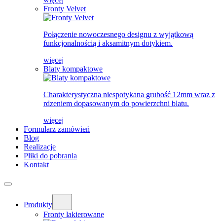
Fronty Velvet
Połączenie nowoczesnego designu z wyjątkową
funkcjonalnością i aksamitnym dotykiem.
więcej
Blaty kompaktowe
Charakterystyczna niespotykana grubość 12mm wraz z
rdzeniem dopasowanym do powierzchni blatu.
więcej
Formularz zamówień
Blog
Realizacje
Pliki do pobrania
Kontakt
Produkty
Fronty lakierowane