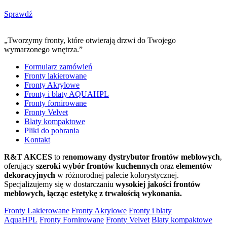
Sprawdź
„Tworzymy fronty, które otwierają drzwi do Twojego
wymarzonego wnętrza.”
Formularz zamówień
Fronty lakierowane
Fronty Akrylowe
Fronty i blaty AQUAHPL
Fronty fornirowane
Fronty Velvet
Blaty kompaktowe
Pliki do pobrania
Kontakt
R&T AKCES
to r
enomowany dystrybutor frontów meblowych
,
oferujący
szeroki wybór frontów kuchennych
oraz
elementów
dekoracyjnych
w różnorodnej palecie kolorystycznej.
Specjalizujemy się w dostarczaniu
wysokiej jakości frontów
meblowych, łącząc estetykę z trwałością wykonania.
Fronty Lakierowane
Fronty Akrylowe
Fronty i blaty
AquaHPL
Fronty Fornirowane
Fronty Velvet
Blaty kompaktowe