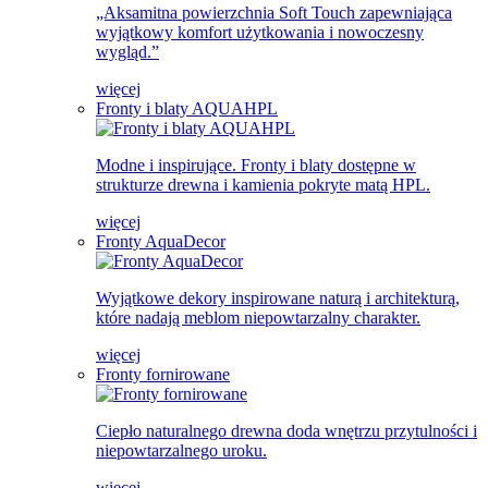
„Aksamitna powierzchnia Soft Touch zapewniająca
wyjątkowy komfort użytkowania i nowoczesny
wygląd.”
więcej
Fronty i blaty AQUAHPL
Modne i inspirujące. Fronty i blaty dostępne w
strukturze drewna i kamienia pokryte matą HPL.
więcej
Fronty AquaDecor
Wyjątkowe dekory inspirowane naturą i architekturą,
które nadają meblom niepowtarzalny charakter.
więcej
Fronty fornirowane
Ciepło naturalnego drewna doda wnętrzu przytulności i
niepowtarzalnego uroku.
więcej