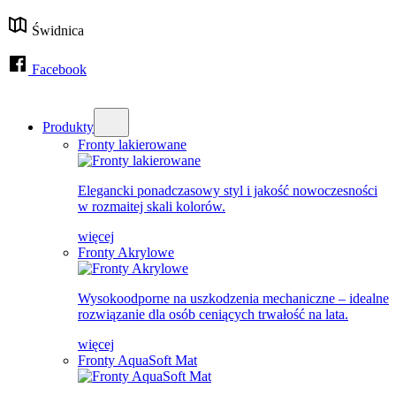
Świdnica
Facebook
Produkty
Fronty lakierowane
Elegancki ponadczasowy styl i jakość nowoczesności
w rozmaitej skali kolorów.
więcej
Fronty Akrylowe
Wysokoodporne na uszkodzenia mechaniczne – idealne
rozwiązanie dla osób ceniących trwałość na lata.
więcej
Fronty AquaSoft Mat