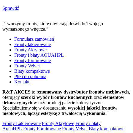
Sprawdź
„Tworzymy fronty, które otwierają drzwi do Twojego
wymarzonego wnętrza.”
Formularz zamówień
Fronty lakierowane
Fronty Akrylowe
Fronty i blaty AQUAHPL
Fronty fornirowane
Fronty Velvet
Blaty kompaktowe
Pliki do pobrania
Kontakt
R&T AKCES
to r
enomowany dystrybutor frontów meblowych
,
oferujący
szeroki wybór frontów kuchennych
oraz
elementów
dekoracyjnych
w różnorodnej palecie kolorystycznej.
Specjalizujemy się w dostarczaniu
wysokiej jakości frontów
meblowych, łącząc estetykę z trwałością wykonania.
Fronty Lakierowane
Fronty Akrylowe
Fronty i blaty
AquaHPL
Fronty Fornirowane
Fronty Velvet
Blaty kompaktowe