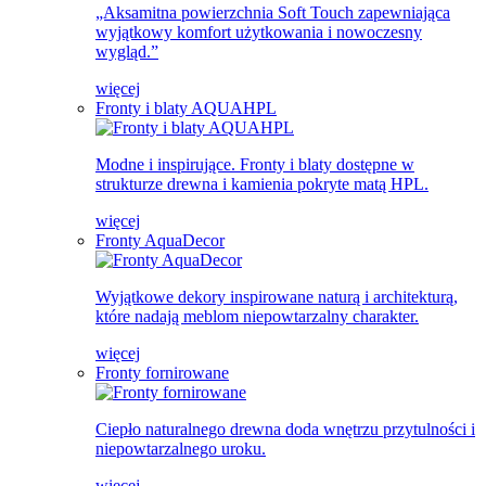
„Aksamitna powierzchnia Soft Touch zapewniająca
wyjątkowy komfort użytkowania i nowoczesny
wygląd.”
więcej
Fronty i blaty AQUAHPL
Modne i inspirujące. Fronty i blaty dostępne w
strukturze drewna i kamienia pokryte matą HPL.
więcej
Fronty AquaDecor
Wyjątkowe dekory inspirowane naturą i architekturą,
które nadają meblom niepowtarzalny charakter.
więcej
Fronty fornirowane
Ciepło naturalnego drewna doda wnętrzu przytulności i
niepowtarzalnego uroku.
więcej