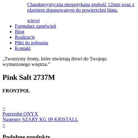
Charakterystyczna niespotykana grubość 12mm wraz z
rdzeniem dopasowanym do powierzchni blatu.
więcej
Formularz zamówień
Blog
Realizacje
Pliki do pobrania
Kontakt
„Tworzymy fronty, które otwierają drzwi do Twojego
wymarzonego wnętrza.”
Pink Salt 2737M
FRONTPOL
<
Poprzedni
ONYX
Następny
SZARY KG 09 KRISTALL
>
Podobne produkty