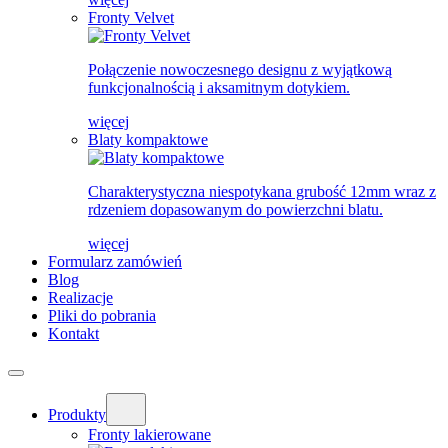
Fronty Velvet
Połączenie nowoczesnego designu z wyjątkową
funkcjonalnością i aksamitnym dotykiem.
więcej
Blaty kompaktowe
Charakterystyczna niespotykana grubość 12mm wraz z
rdzeniem dopasowanym do powierzchni blatu.
więcej
Formularz zamówień
Blog
Realizacje
Pliki do pobrania
Kontakt
Produkty
Fronty lakierowane