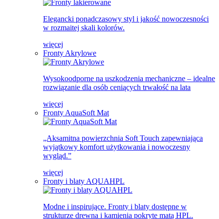
Elegancki ponadczasowy styl i jakość nowoczesności
w rozmaitej skali kolorów.
więcej
Fronty Akrylowe
Wysokoodporne na uszkodzenia mechaniczne – idealne
rozwiązanie dla osób ceniących trwałość na lata
więcej
Fronty AquaSoft Mat
„Aksamitna powierzchnia Soft Touch zapewniająca
wyjątkowy komfort użytkowania i nowoczesny
wygląd.”
więcej
Fronty i blaty AQUAHPL
Modne i inspirujące. Fronty i blaty dostępne w
strukturze drewna i kamienia pokryte matą HPL.