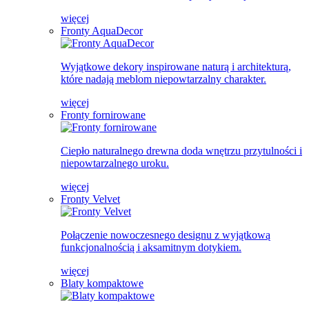
więcej
Fronty AquaDecor
Wyjątkowe dekory inspirowane naturą i architekturą,
które nadają meblom niepowtarzalny charakter.
więcej
Fronty fornirowane
Ciepło naturalnego drewna doda wnętrzu przytulności i
niepowtarzalnego uroku.
więcej
Fronty Velvet
Połączenie nowoczesnego designu z wyjątkową
funkcjonalnością i aksamitnym dotykiem.
więcej
Blaty kompaktowe