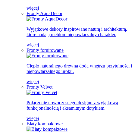
więcej
Fronty AquaDecor
Wyjątkowe dekory inspirowane naturą i architekturą,
które nadają meblom niepowtarzalny charakter.
więcej
Fronty fornirowane
Ciepło naturalnego drewna doda wnętrzu przytulności i
niepowtarzalnego uroku.
więcej
Fronty Velvet
Połączenie nowoczesnego designu z wyjątkową
funkcjonalnością i aksamitnym dotykiem.
więcej
Blaty kompaktowe