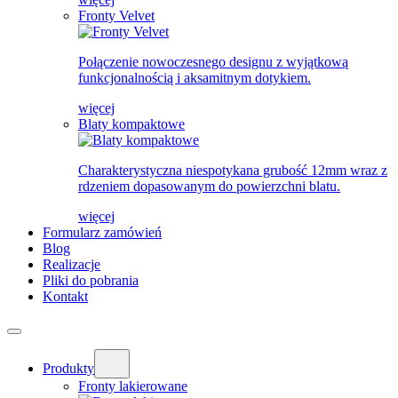
Fronty Velvet
Połączenie nowoczesnego designu z wyjątkową
funkcjonalnością i aksamitnym dotykiem.
więcej
Blaty kompaktowe
Charakterystyczna niespotykana grubość 12mm wraz z
rdzeniem dopasowanym do powierzchni blatu.
więcej
Formularz zamówień
Blog
Realizacje
Pliki do pobrania
Kontakt
Produkty
Fronty lakierowane