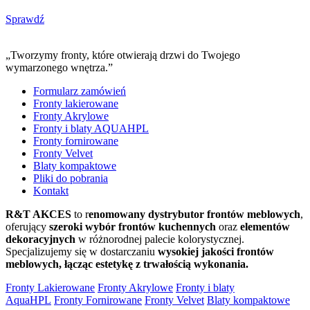
Sprawdź
„Tworzymy fronty, które otwierają drzwi do Twojego
wymarzonego wnętrza.”
Formularz zamówień
Fronty lakierowane
Fronty Akrylowe
Fronty i blaty AQUAHPL
Fronty fornirowane
Fronty Velvet
Blaty kompaktowe
Pliki do pobrania
Kontakt
R&T AKCES
to r
enomowany dystrybutor frontów meblowych
,
oferujący
szeroki wybór frontów kuchennych
oraz
elementów
dekoracyjnych
w różnorodnej palecie kolorystycznej.
Specjalizujemy się w dostarczaniu
wysokiej jakości frontów
meblowych, łącząc estetykę z trwałością wykonania.
Fronty Lakierowane
Fronty Akrylowe
Fronty i blaty
AquaHPL
Fronty Fornirowane
Fronty Velvet
Blaty kompaktowe