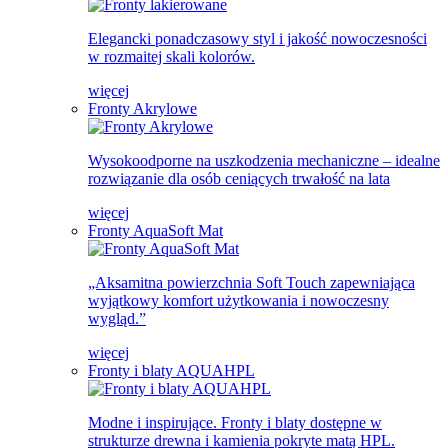
Elegancki ponadczasowy styl i jakość nowoczesności
w rozmaitej skali kolorów.
więcej
Fronty Akrylowe
Wysokoodporne na uszkodzenia mechaniczne – idealne
rozwiązanie dla osób ceniących trwałość na lata
więcej
Fronty AquaSoft Mat
„Aksamitna powierzchnia Soft Touch zapewniająca
wyjątkowy komfort użytkowania i nowoczesny
wygląd.”
więcej
Fronty i blaty AQUAHPL
Modne i inspirujące. Fronty i blaty dostępne w
strukturze drewna i kamienia pokryte matą HPL.