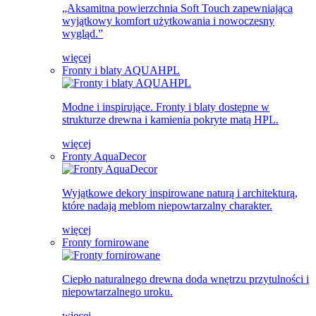
„Aksamitna powierzchnia Soft Touch zapewniająca
wyjątkowy komfort użytkowania i nowoczesny
wygląd.”
więcej
Fronty i blaty AQUAHPL
Modne i inspirujące. Fronty i blaty dostępne w
strukturze drewna i kamienia pokryte matą HPL.
więcej
Fronty AquaDecor
Wyjątkowe dekory inspirowane naturą i architekturą,
które nadają meblom niepowtarzalny charakter.
więcej
Fronty fornirowane
Ciepło naturalnego drewna doda wnętrzu przytulności i
niepowtarzalnego uroku.
więcej