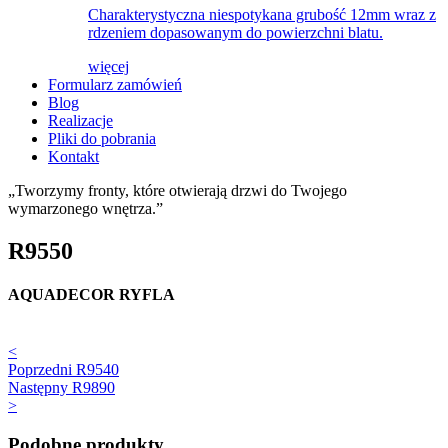
Charakterystyczna niespotykana grubość 12mm wraz z
rdzeniem dopasowanym do powierzchni blatu.
więcej
Formularz zamówień
Blog
Realizacje
Pliki do pobrania
Kontakt
„Tworzymy fronty, które otwierają drzwi do Twojego
wymarzonego wnętrza.”
R9550
AQUADECOR RYFLA
<
Poprzedni
R9540
Następny
R9890
>
Podobne produkty