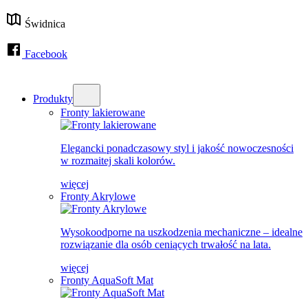
Świdnica
Facebook
Produkty
Fronty lakierowane
Elegancki ponadczasowy styl i jakość nowoczesności
w rozmaitej skali kolorów.
więcej
Fronty Akrylowe
Wysokoodporne na uszkodzenia mechaniczne – idealne
rozwiązanie dla osób ceniących trwałość na lata.
więcej
Fronty AquaSoft Mat